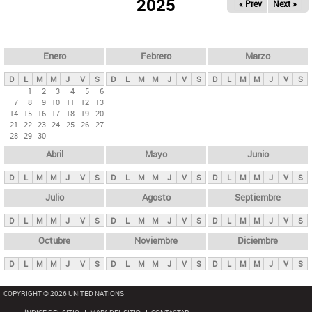
ú
2025
« Prev
Next »
l
s
a
q
p
u
e
a
Enero
Febrero
Marzo
d
s
a
D
L
M
M
J
V
S
D
L
M
M
J
V
S
D
L
M
M
J
V
S
p
1
2
3
4
5
6
7
8
9
10
11
12
13
r
14
15
16
17
18
19
20
i
21
22
23
24
25
26
27
28
29
30
n
Abril
Mayo
Junio
c
i
D
L
M
M
J
V
S
D
L
M
M
J
V
S
D
L
M
M
J
V
S
p
Julio
Agosto
Septiembre
a
D
L
M
M
J
V
S
D
L
M
M
J
V
S
D
L
M
M
J
V
S
l
e
Octubre
Noviembre
Diciembre
s
D
L
M
M
J
V
S
D
L
M
M
J
V
S
D
L
M
M
J
V
S
COPYRIGHT © 2026 UNITED NATIONS