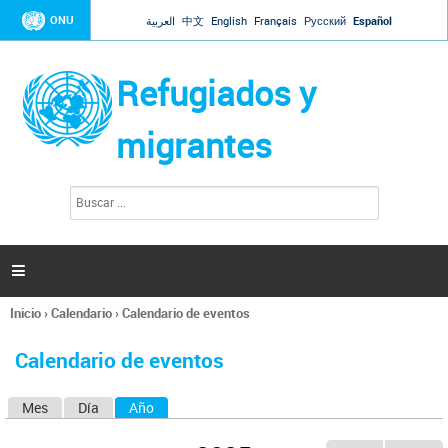
Jump to navigation
ONU
العربية
中文
English
Français
Русский
Español
Refugiados y
migrantes
B
F
u
o
s
r
c
a
m
r

u
l
Inicio
›
Calendario
›
Calendario de eventos
a
Se
r
encuentra
i
Calendario de eventos
usted
o
aquí
d
Mes
Día
Año
(solapa activa)
S
e
b
o