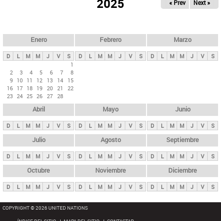
ú
2025
« Prev
Next »
l
s
a
q
p
u
e
a
Enero
Febrero
Marzo
d
s
a
D
L
M
M
J
V
S
D
L
M
M
J
V
S
D
L
M
M
J
V
S
p
1
2
3
4
5
6
7
8
r
9
10
11
12
13
14
15
i
16
17
18
19
20
21
22
23
24
25
26
27
28
n
Abril
Mayo
Junio
c
i
D
L
M
M
J
V
S
D
L
M
M
J
V
S
D
L
M
M
J
V
S
p
Julio
Agosto
Septiembre
a
D
L
M
M
J
V
S
D
L
M
M
J
V
S
D
L
M
M
J
V
S
l
e
Octubre
Noviembre
Diciembre
s
D
L
M
M
J
V
S
D
L
M
M
J
V
S
D
L
M
M
J
V
S
COPYRIGHT © 2026 UNITED NATIONS