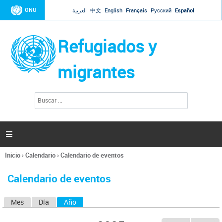
Jump to navigation
ONU
العربية
中文
English
Français
Русский
Español
Refugiados y
migrantes
B
F
u
o
s
r
c
a
m
r

u
l
Inicio
›
Calendario
›
Calendario de eventos
a
Se
r
encuentra
i
Calendario de eventos
usted
o
aquí
d
Mes
Día
Año
(solapa activa)
S
e
b
o