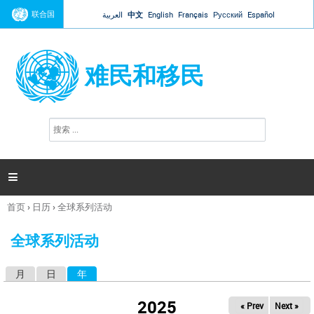
Jump to navigation
联合国
العربية
中文
English
Français
Русский
Español
难民和移民
搜
搜
索
索
表
单

首页
›
日历
›
全球系列活动
你
在
全球系列活动
这
里
月
日
年
（活动标签）
主
标
2025
« Prev
Next »
签