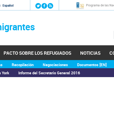
Jump to navigation
Programa de las Nac
й
Español
igrantes
PACTO SOBRE LOS REFUGIADOS
NOTICIAS
C
as
Recopilación
Negociaciones
Documentos [EN]
a York
Informe del Secretario General 2016