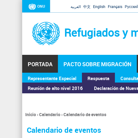
ONU
العربية
中文
English
Français
Русски
Refugiados y m
PORTADA
PACTO SOBRE MIGRACIÓN
Representante Especial
Respuesta
Consult
ASAMBLEA GENERAL
Reunión de alto nivel 2016
Declaración de Nuev
Inicio
›
Calendario
›
Calendario de eventos
Se
encuentra
Calendario de eventos
usted