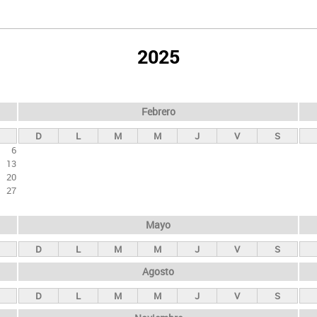
2025
Febrero
D
L
M
M
J
V
S
6
13
20
27
Mayo
D
L
M
M
J
V
S
Agosto
D
L
M
M
J
V
S