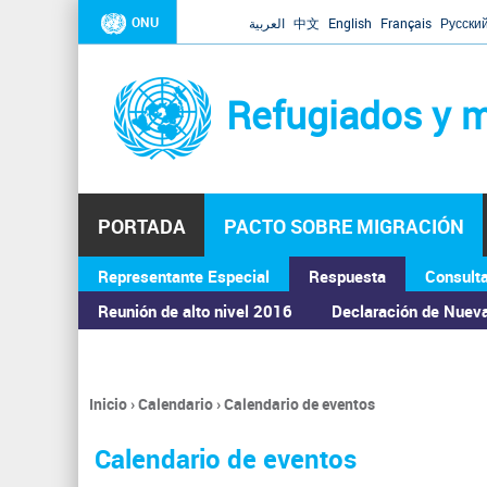
ONU
العربية
中文
English
Français
Русски
Refugiados y m
PORTADA
PACTO SOBRE MIGRACIÓN
Representante Especial
Respuesta
Consult
ASAMBLEA GENERAL
Reunión de alto nivel 2016
Declaración de Nuev
Inicio
›
Calendario
›
Calendario de eventos
Se
encuentra
Calendario de eventos
usted