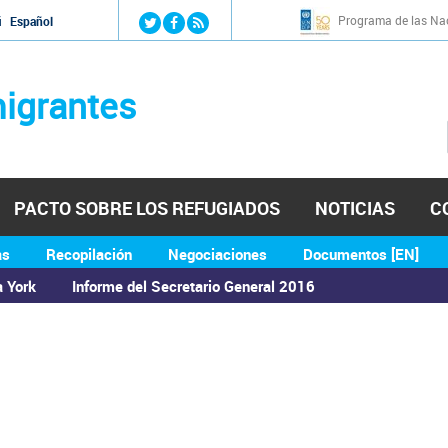
Jump to navigation
Programa de las Nac
й
Español
igrantes
PACTO SOBRE LOS REFUGIADOS
NOTICIAS
C
as
Recopilación
Negociaciones
Documentos [EN]
a York
Informe del Secretario General 2016