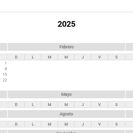
2025
Febrero
D
L
M
M
J
V
S
1
8
15
22
Mayo
D
L
M
M
J
V
S
Agosto
D
L
M
M
J
V
S