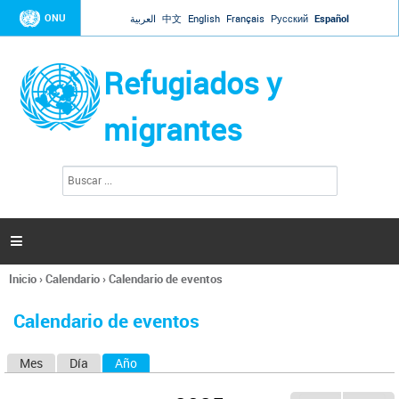
Jump to navigation
ONU
العربية
中文
English
Français
Русский
Español
Refugiados y
migrantes
B
F
u
o
s
r
c
a
m
r

u
l
Inicio
›
Calendario
›
Calendario de eventos
a
Se
r
encuentra
i
Calendario de eventos
usted
o
aquí
d
Mes
Día
Año
(solapa activa)
S
e
b
o