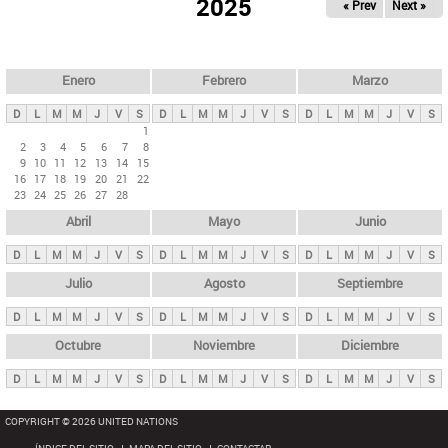
ú
2025
« Prev
Next »
l
s
a
q
p
u
e
a
Enero
Febrero
Marzo
d
s
a
D
L
M
M
J
V
S
D
L
M
M
J
V
S
D
L
M
M
J
V
S
p
1
2
3
4
5
6
7
8
r
9
10
11
12
13
14
15
i
16
17
18
19
20
21
22
23
24
25
26
27
28
n
Abril
Mayo
Junio
c
i
D
L
M
M
J
V
S
D
L
M
M
J
V
S
D
L
M
M
J
V
S
p
Julio
Agosto
Septiembre
a
D
L
M
M
J
V
S
D
L
M
M
J
V
S
D
L
M
M
J
V
S
l
e
Octubre
Noviembre
Diciembre
s
D
L
M
M
J
V
S
D
L
M
M
J
V
S
D
L
M
M
J
V
S
COPYRIGHT © 2026 UNITED NATIONS