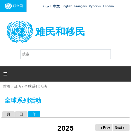
Jump to navigation
联合国
العربية
中文
English
Français
Русский
Español
难民和移民
搜
搜
索
索
表
单

首页
›
日历
›
全球系列活动
你
在
全球系列活动
这
里
月
日
年
（活动标签）
主
标
2025
« Prev
Next »
签