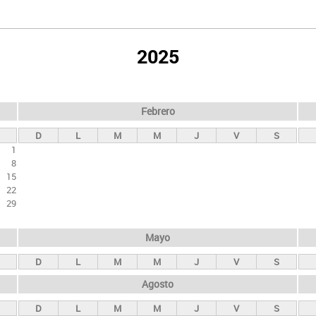
2025
Febrero
D
L
M
M
J
V
S
1
8
15
22
29
Mayo
D
L
M
M
J
V
S
Agosto
D
L
M
M
J
V
S