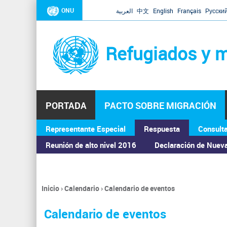
ONU
العربية
中文
English
Français
Русски
Refugiados y m
PORTADA
PACTO SOBRE MIGRACIÓN
Representante Especial
Respuesta
Consult
ASAMBLEA GENERAL
Reunión de alto nivel 2016
Declaración de Nuev
Inicio
›
Calendario
›
Calendario de eventos
Se
encuentra
Calendario de eventos
usted