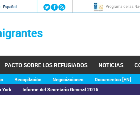
Jump to navigation
Programa de las Nac
й
Español
igrantes
PACTO SOBRE LOS REFUGIADOS
NOTICIAS
C
as
Recopilación
Negociaciones
Documentos [EN]
a York
Informe del Secretario General 2016