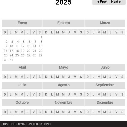
ú
2025
« Prev
Next »
l
s
a
q
p
u
e
a
Enero
Febrero
Marzo
d
s
a
D
L
M
M
J
V
S
D
L
M
M
J
V
S
D
L
M
M
J
V
S
p
1
2
3
4
5
6
7
8
r
9
10
11
12
13
14
15
i
16
17
18
19
20
21
22
23
24
25
26
27
28
29
n
30
31
c
Abril
Mayo
Junio
i
p
D
L
M
M
J
V
S
D
L
M
M
J
V
S
D
L
M
M
J
V
S
a
Julio
Agosto
Septiembre
l
D
L
M
M
J
V
S
D
L
M
M
J
V
S
D
L
M
M
J
V
S
e
Octubre
Noviembre
Diciembre
s
D
L
M
M
J
V
S
D
L
M
M
J
V
S
D
L
M
M
J
V
S
COPYRIGHT © 2026 UNITED NATIONS