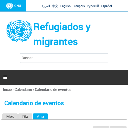
Jump to navigation
ONU
العربية
中文
English
Français
Русский
Español
Refugiados y
migrantes
B
F
u
o
s
r
c
a
m
r

u
l
Inicio
›
Calendario
›
Calendario de eventos
a
Se
r
encuentra
i
Calendario de eventos
usted
o
aquí
d
Mes
Día
Año
(solapa activa)
S
e
b
o