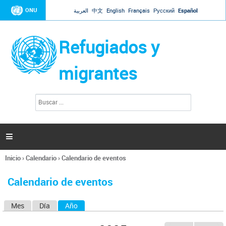
Jump to navigation
ONU
العربية
中文
English
Français
Русский
Español
Refugiados y
migrantes
B
F
u
o
s
r
c
a
m
r

u
l
Inicio
›
Calendario
›
Calendario de eventos
a
Se
r
encuentra
i
Calendario de eventos
usted
o
aquí
d
Mes
Día
Año
(solapa activa)
S
e
b
o