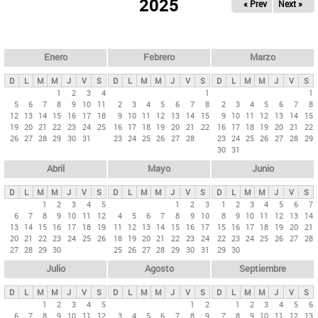
ú
2025
« Prev
Next »
l
s
a
q
p
u
e
a
Enero
Febrero
Marzo
d
s
a
D
L
M
M
J
V
S
D
L
M
M
J
V
S
D
L
M
M
J
V
S
p
1
2
3
4
1
1
5
6
7
8
9
10
11
2
3
4
5
6
7
8
2
3
4
5
6
7
8
r
12
13
14
15
16
17
18
9
10
11
12
13
14
15
9
10
11
12
13
14
15
i
19
20
21
22
23
24
25
16
17
18
19
20
21
22
16
17
18
19
20
21
22
26
27
28
29
30
31
23
24
25
26
27
28
23
24
25
26
27
28
29
n
30
31
c
Abril
Mayo
Junio
i
p
D
L
M
M
J
V
S
D
L
M
M
J
V
S
D
L
M
M
J
V
S
1
2
3
4
5
1
2
3
1
2
3
4
5
6
7
a
6
7
8
9
10
11
12
4
5
6
7
8
9
10
8
9
10
11
12
13
14
l
13
14
15
16
17
18
19
11
12
13
14
15
16
17
15
16
17
18
19
20
21
20
21
22
23
24
25
26
18
19
20
21
22
23
24
22
23
24
25
26
27
28
e
27
28
29
30
25
26
27
28
29
30
31
29
30
s
Julio
Agosto
Septiembre
D
L
M
M
J
V
S
D
L
M
M
J
V
S
D
L
M
M
J
V
S
1
2
3
4
5
1
2
1
2
3
4
5
6
6
7
8
9
10
11
12
3
4
5
6
7
8
9
7
8
9
10
11
12
13