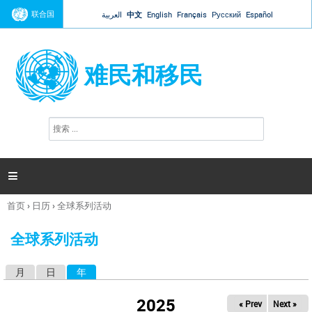
Jump to navigation
联合国
العربية
中文
English
Français
Русский
Español
难民和移民
搜
搜
索
索
表
单

首页
›
日历
›
全球系列活动
你
在
全球系列活动
这
里
月
日
年
（活动标签）
主
标
2025
« Prev
Next »
签