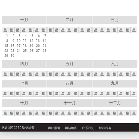
一月
二月
三月
星
星
星
星
星
星
星
星
星
星
星
星
星
星
星
星
星
星
星
星
星
1
2
3
4
5
6
7
8
9
10
11
12
13
14
15
16
17
18
19
20
21
22
23
24
25
26
27
28
29
30
四月
五月
六月
星
星
星
星
星
星
星
星
星
星
星
星
星
星
星
星
星
星
星
星
星
七月
八月
九月
星
星
星
星
星
星
星
星
星
星
星
星
星
星
星
星
星
星
星
星
星
十月
十一月
十二月
星
星
星
星
星
星
星
星
星
星
星
星
星
星
星
星
星
星
星
星
星
联合国© 2026 版权所有
网址索引
网站地图
联系我们
版权所有