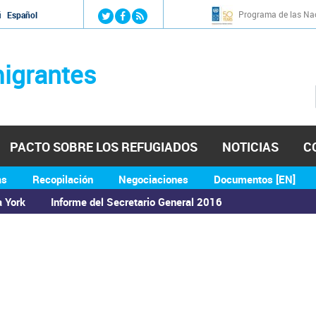
Jump to navigation
Programa de las Nac
й
Español
igrantes
PACTO SOBRE LOS REFUGIADOS
NOTICIAS
C
as
Recopilación
Negociaciones
Documentos [EN]
a York
Informe del Secretario General 2016