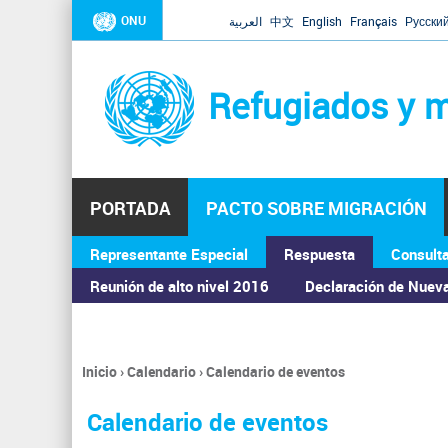
ONU
العربية
中文
English
Français
Русски
Refugiados y m
PORTADA
PACTO SOBRE MIGRACIÓN
Representante Especial
Respuesta
Consult
ASAMBLEA GENERAL
Reunión de alto nivel 2016
Declaración de Nuev
Inicio
›
Calendario
›
Calendario de eventos
Se
encuentra
Calendario de eventos
usted