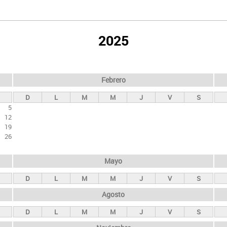
2025
Febrero
D
L
M
M
J
V
S
5
12
19
26
Mayo
D
L
M
M
J
V
S
Agosto
D
L
M
M
J
V
S