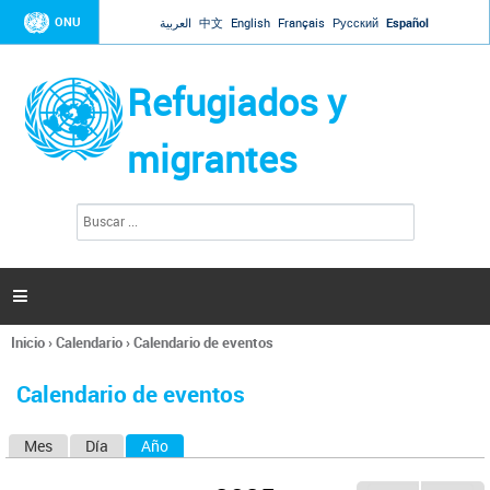
Jump to navigation
ONU
العربية
中文
English
Français
Русский
Español
Refugiados y
migrantes
B
F
u
o
s
r
c
a
m
r

u
l
Inicio
›
Calendario
›
Calendario de eventos
a
Se
r
encuentra
i
Calendario de eventos
usted
o
aquí
d
Mes
Día
Año
(solapa activa)
S
e
b
o