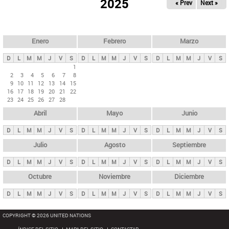
ú
2025
« Prev
Next »
l
s
a
q
p
u
e
a
Enero
Febrero
Marzo
d
s
a
D
L
M
M
J
V
S
D
L
M
M
J
V
S
D
L
M
M
J
V
S
p
1
2
3
4
5
6
7
8
r
9
10
11
12
13
14
15
i
16
17
18
19
20
21
22
23
24
25
26
27
28
n
Abril
Mayo
Junio
c
i
D
L
M
M
J
V
S
D
L
M
M
J
V
S
D
L
M
M
J
V
S
p
Julio
Agosto
Septiembre
a
D
L
M
M
J
V
S
D
L
M
M
J
V
S
D
L
M
M
J
V
S
l
e
Octubre
Noviembre
Diciembre
s
D
L
M
M
J
V
S
D
L
M
M
J
V
S
D
L
M
M
J
V
S
COPYRIGHT © 2026 UNITED NATIONS