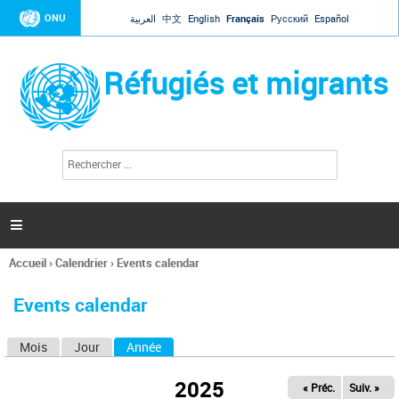
Jump to navigation
ONU
العربية
中文
English
Français
Русский
Español
Réfugiés et migrants
R
F
e
o
c
r
h
e
m
r

u
c
l
h
Accueil
›
Calendrier
›
Events calendar
a
e
Vous
r
i
êtes
r
Events calendar
ici
e
d
Mois
Jour
Année
(onglet actif)
O
e
r
n
e
2025
« Préc.
Suiv. »
g