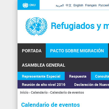
ONU
العربية
中文
English
Français
Русски
Refugiados y m
PORTADA
PACTO SOBRE MIGRACIÓN
ASAMBLEA GENERAL
Representante Especial
Respuesta
Consult
Reunión de alto nivel 2016
Declaración de Nuev
Inicio
›
Calendario
›
Calendario de eventos
Se
encuentra
Calendario de eventos
usted