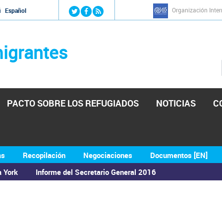
Jump to navigation
Organización Inter
й
Español
igrantes
PACTO SOBRE LOS REFUGIADOS
NOTICIAS
C
as
Recopilación
Negociaciones
Documentos [EN]
a York
Informe del Secretario General 2016