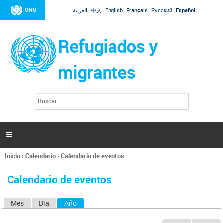
Jump to navigation
ONU
العربية
中文
English
Français
Русский
Español
Refugiados y
migrantes
B
F
u
o
s
r
c
a
m
r

u
l
Inicio
›
Calendario
›
Calendario de eventos
a
Se
r
encuentra
i
Calendario de eventos
usted
o
aquí
d
Mes
Día
Año
(solapa activa)
S
e
b
o