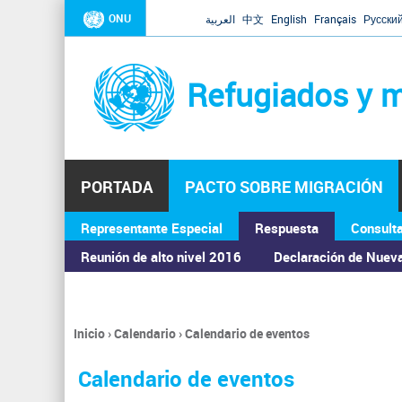
ONU
العربية
中文
English
Français
Русски
Refugiados y m
PORTADA
PACTO SOBRE MIGRACIÓN
Representante Especial
Respuesta
Consult
ASAMBLEA GENERAL
Reunión de alto nivel 2016
Declaración de Nuev
Inicio
›
Calendario
›
Calendario de eventos
Se
encuentra
Calendario de eventos
usted