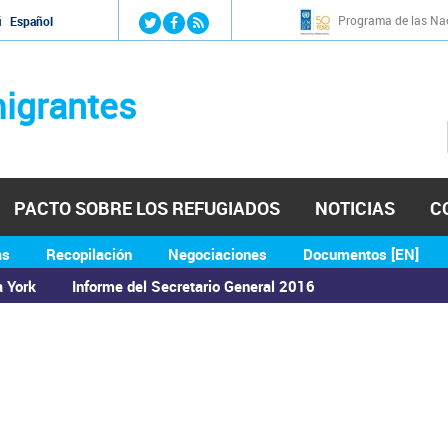
Jump to navigation
Programa de las Nac
й
Español
igrantes
PACTO SOBRE LOS REFUGIADOS
NOTICIAS
C
as
Recopilación
Negociaciones
Documentos [EN]
a York
Informe del Secretario General 2016