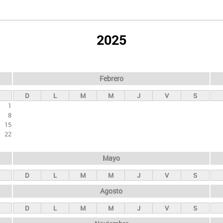
2025
Febrero
D
L
M
M
J
V
S
1
8
15
22
Mayo
D
L
M
M
J
V
S
Agosto
D
L
M
M
J
V
S