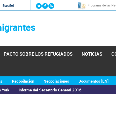
Jump to navigation
Programa de las Nac
й
Español
igrantes
PACTO SOBRE LOS REFUGIADOS
NOTICIAS
C
as
Recopilación
Negociaciones
Documentos [EN]
a York
Informe del Secretario General 2016