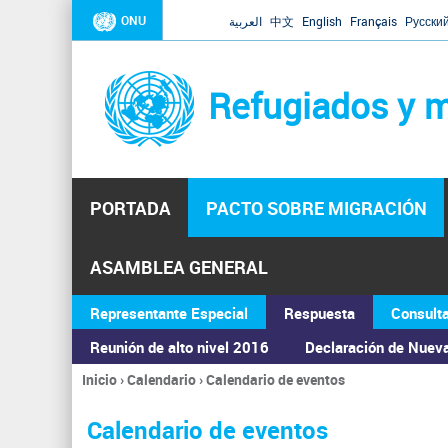
ONU
العربية
中文
English
Français
Русски
Refugiados y m
PORTADA
PACTO SOBRE MIGRACIÓN
ASAMBLEA GENERAL
Representante Especial
Respuesta
Consult
Reunión de alto nivel 2016
Declaración de Nuev
Inicio
›
Calendario
›
Calendario de eventos
Se
encuentra
Calendario de eventos
usted