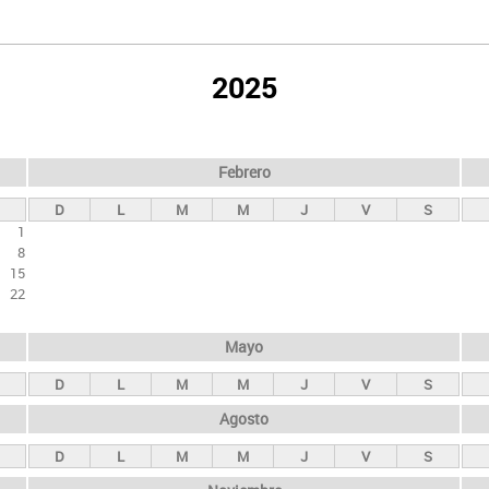
2025
Febrero
D
L
M
M
J
V
S
1
8
15
22
Mayo
D
L
M
M
J
V
S
Agosto
D
L
M
M
J
V
S