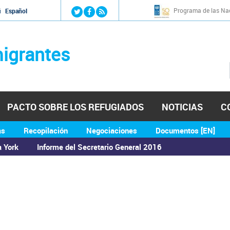
Jump to navigation
Programa de las Nac
й
Español
igrantes
PACTO SOBRE LOS REFUGIADOS
NOTICIAS
C
as
Recopilación
Negociaciones
Documentos [EN]
a York
Informe del Secretario General 2016