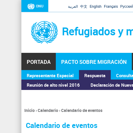
ONU
العربية
中文
English
Français
Русски
Refugiados y m
PORTADA
PACTO SOBRE MIGRACIÓN
Representante Especial
Respuesta
Consult
ASAMBLEA GENERAL
Reunión de alto nivel 2016
Declaración de Nuev
Inicio
›
Calendario
›
Calendario de eventos
Se
encuentra
Calendario de eventos
usted