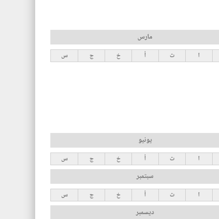
مارس
ا
ث
أ
خ
ج
س
يونيو
ا
ث
أ
خ
ج
س
سبتمبر
ا
ث
أ
خ
ج
س
ديسمبر