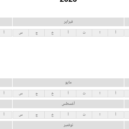
فبراير
أ
ا
ث
أ
خ
ج
س
أ
مايو
أ
ا
ث
أ
خ
ج
س
أ
أغسطس
أ
ا
ث
أ
خ
ج
س
أ
نوفمبر