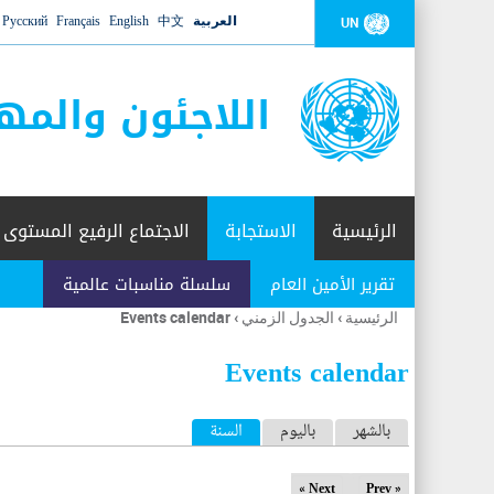
العربية
中文
English
Français
Русский
UN
اللاجئون والمه
الرئيسية
الاستجابة
الاجتماع الرفيع المستوى
تقرير الأمين العام
سلسلة مناسبات عالمية
الرئيسية
›
الجدول الزمني
›
Events calendar
أنت
هنا
Events calendar
ا
بالشهر
باليوم
السنة
(علامة التبويب النشطة)
ل
Next »
« Prev