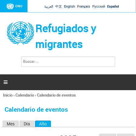
Jump to navigation
ONU
العربية
中文
English
Français
Русский
Español
Refugiados y
migrantes
B
F
u
o
s
r
c
a
m
r

u
l
Inicio
›
Calendario
›
Calendario de eventos
a
Se
r
encuentra
i
Calendario de eventos
usted
o
aquí
d
Mes
Día
Año
(solapa activa)
S
e
b
o