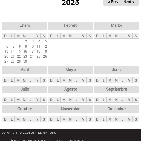
ú
2025
« Prev
Next »
l
s
a
q
p
u
e
a
Enero
Febrero
Marzo
d
s
a
D
L
M
M
J
V
S
D
L
M
M
J
V
S
D
L
M
M
J
V
S
p
1
2
3
4
5
6
7
8
9
10
11
12
r
13
14
15
16
17
18
19
i
20
21
22
23
24
25
26
27
28
29
30
n
Abril
Mayo
Junio
c
i
D
L
M
M
J
V
S
D
L
M
M
J
V
S
D
L
M
M
J
V
S
p
Julio
Agosto
Septiembre
a
D
L
M
M
J
V
S
D
L
M
M
J
V
S
D
L
M
M
J
V
S
l
e
Octubre
Noviembre
Diciembre
s
D
L
M
M
J
V
S
D
L
M
M
J
V
S
D
L
M
M
J
V
S
COPYRIGHT © 2026 UNITED NATIONS