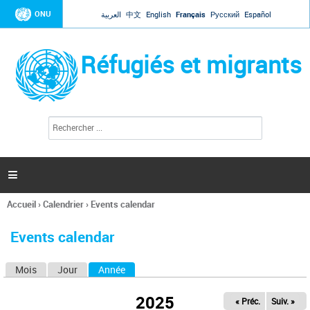
Jump to navigation
ONU
العربية
中文
English
Français
Русский
Español
Réfugiés et migrants
R
F
e
o
c
r
h
e
m
r

u
c
l
h
Accueil
›
Calendrier
›
Events calendar
a
e
Vous
r
i
êtes
r
Events calendar
ici
e
d
Mois
Jour
Année
(onglet actif)
O
e
r
n
e
2025
« Préc.
Suiv. »
g