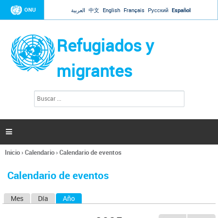
Jump to navigation
ONU
العربية
中文
English
Français
Русский
Español
Refugiados y
migrantes
B
F
u
o
s
r
c
a
m
r

u
l
Inicio
›
Calendario
›
Calendario de eventos
a
Se
r
encuentra
i
Calendario de eventos
usted
o
aquí
d
Mes
Día
Año
(solapa activa)
S
e
b
o