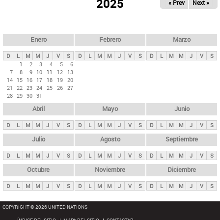
ú
2025
« Prev
Next »
l
s
a
q
p
u
e
a
Enero
Febrero
Marzo
d
s
a
D
L
M
M
J
V
S
D
L
M
M
J
V
S
D
L
M
M
J
V
S
p
1
2
3
4
5
6
7
8
9
10
11
12
13
r
14
15
16
17
18
19
20
i
21
22
23
24
25
26
27
28
29
30
31
n
Abril
Mayo
Junio
c
i
D
L
M
M
J
V
S
D
L
M
M
J
V
S
D
L
M
M
J
V
S
p
Julio
Agosto
Septiembre
a
D
L
M
M
J
V
S
D
L
M
M
J
V
S
D
L
M
M
J
V
S
l
e
Octubre
Noviembre
Diciembre
s
D
L
M
M
J
V
S
D
L
M
M
J
V
S
D
L
M
M
J
V
S
COPYRIGHT © 2026 UNITED NATIONS