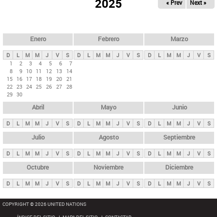
ú
2025
« Prev
Next »
l
s
a
q
p
u
e
a
Enero
Febrero
Marzo
d
s
a
D
L
M
M
J
V
S
D
L
M
M
J
V
S
D
L
M
M
J
V
S
p
1
2
3
4
5
6
7
8
9
10
11
12
13
14
r
15
16
17
18
19
20
21
i
22
23
24
25
26
27
28
29
30
n
Abril
Mayo
Junio
c
i
D
L
M
M
J
V
S
D
L
M
M
J
V
S
D
L
M
M
J
V
S
p
Julio
Agosto
Septiembre
a
D
L
M
M
J
V
S
D
L
M
M
J
V
S
D
L
M
M
J
V
S
l
e
Octubre
Noviembre
Diciembre
s
D
L
M
M
J
V
S
D
L
M
M
J
V
S
D
L
M
M
J
V
S
COPYRIGHT © 2026 UNITED NATIONS