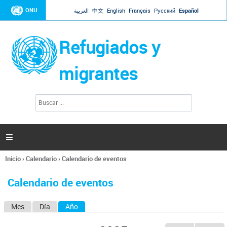
Jump to navigation
ONU
العربية
中文
English
Français
Русский
Español
Refugiados y
migrantes
B
F
u
o
s
r
c
a
m
r

u
l
Inicio
›
Calendario
›
Calendario de eventos
a
Se
r
encuentra
i
Calendario de eventos
usted
o
aquí
d
Mes
Día
Año
(solapa activa)
S
e
b
o