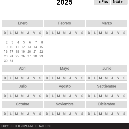
ú
2025
« Prev
Next »
l
s
a
q
p
u
e
a
Enero
Febrero
Marzo
d
s
a
D
L
M
M
J
V
S
D
L
M
M
J
V
S
D
L
M
M
J
V
S
p
1
2
3
4
5
6
7
8
r
9
10
11
12
13
14
15
i
16
17
18
19
20
21
22
23
24
25
26
27
28
29
n
30
31
c
Abril
Mayo
Junio
i
p
D
L
M
M
J
V
S
D
L
M
M
J
V
S
D
L
M
M
J
V
S
a
Julio
Agosto
Septiembre
l
D
L
M
M
J
V
S
D
L
M
M
J
V
S
D
L
M
M
J
V
S
e
Octubre
Noviembre
Diciembre
s
D
L
M
M
J
V
S
D
L
M
M
J
V
S
D
L
M
M
J
V
S
COPYRIGHT © 2026 UNITED NATIONS