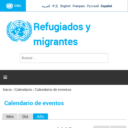
Jump to navigation
ONU
العربية
中文
English
Français
Русский
Español
Refugiados y
migrantes
B
F
u
o
s
r
c
a
m
r

u
l
Inicio
›
Calendario
›
Calendario de eventos
a
Se
r
encuentra
i
Calendario de eventos
usted
o
aquí
d
Mes
Día
Año
(solapa activa)
S
e
b
o