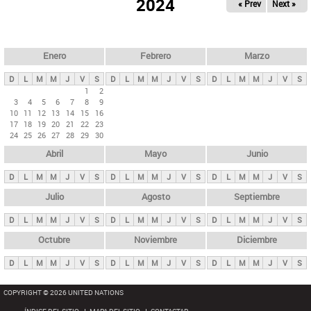
ú
2024
« Prev
Next »
l
s
a
q
p
u
e
a
Enero
Febrero
Marzo
d
s
a
D
L
M
M
J
V
S
D
L
M
M
J
V
S
D
L
M
M
J
V
S
p
1
2
3
4
5
6
7
8
9
r
10
11
12
13
14
15
16
i
17
18
19
20
21
22
23
24
25
26
27
28
29
30
n
Abril
Mayo
Junio
c
i
D
L
M
M
J
V
S
D
L
M
M
J
V
S
D
L
M
M
J
V
S
p
Julio
Agosto
Septiembre
a
D
L
M
M
J
V
S
D
L
M
M
J
V
S
D
L
M
M
J
V
S
l
e
Octubre
Noviembre
Diciembre
s
D
L
M
M
J
V
S
D
L
M
M
J
V
S
D
L
M
M
J
V
S
COPYRIGHT © 2026 UNITED NATIONS