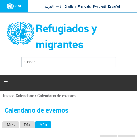
Jump to navigation
ONU
العربية
中文
English
Français
Русский
Español
Refugiados y
migrantes
B
F
u
o
s
r
c
a
m
r

u
l
Inicio
›
Calendario
›
Calendario de eventos
a
Se
r
encuentra
i
Calendario de eventos
usted
o
aquí
d
Mes
Día
Año
(solapa activa)
S
e
b
o