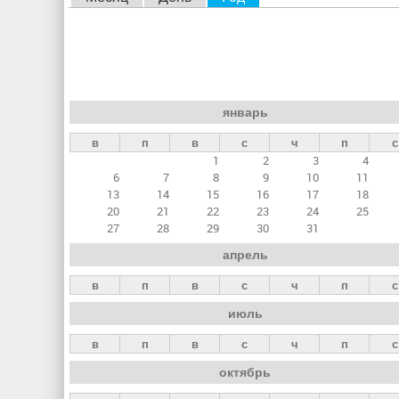
л
а
в
н
январь
ы
в
п
в
с
ч
п
с
е
1
2
3
4
в
6
7
8
9
10
11
к
13
14
15
16
17
18
20
21
22
23
24
25
л
27
28
29
30
31
а
апрель
д
в
п
в
с
ч
п
с
к
июль
и
в
п
в
с
ч
п
с
октябрь