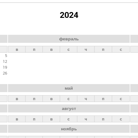
2024
февраль
в
п
в
с
ч
п
с
5
12
19
26
май
в
п
в
с
ч
п
с
август
в
п
в
с
ч
п
с
ноябрь