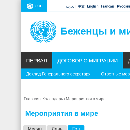
ООН
العربية
中文
English
Français
Русски
Беженцы и м
ПЕРВАЯ
ДОГОВОР О МИГРАЦИИ
Доклад Генерального секретаря
Ответные ме
Главная
›
Календарь
›
Мероприятия в мире
Вы
здесь
Мероприятия в мире
Г
Месяц
День
Год
(активная вкладка)