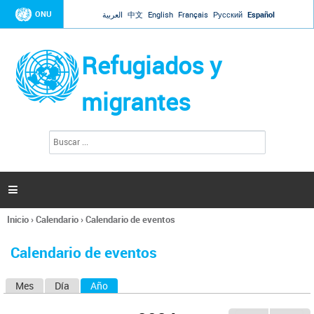
Jump to navigation
ONU
العربية
中文
English
Français
Русский
Español
Refugiados y
migrantes
B
F
u
o
s
r
c
a
m
r

u
l
Inicio
›
Calendario
›
Calendario de eventos
a
Se
r
encuentra
i
Calendario de eventos
usted
o
aquí
d
Mes
Día
Año
(solapa activa)
S
e
b
o