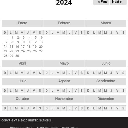
ú
2024
« Prev
Next »
l
s
a
q
p
u
e
a
Enero
Febrero
Marzo
d
s
a
D
L
M
M
J
V
S
D
L
M
M
J
V
S
D
L
M
M
J
V
S
p
1
2
3
4
5
6
7
8
9
10
11
12
13
r
14
15
16
17
18
19
20
i
21
22
23
24
25
26
27
28
29
30
n
Abril
Mayo
Junio
c
i
D
L
M
M
J
V
S
D
L
M
M
J
V
S
D
L
M
M
J
V
S
p
Julio
Agosto
Septiembre
a
D
L
M
M
J
V
S
D
L
M
M
J
V
S
D
L
M
M
J
V
S
l
e
Octubre
Noviembre
Diciembre
s
D
L
M
M
J
V
S
D
L
M
M
J
V
S
D
L
M
M
J
V
S
COPYRIGHT © 2026 UNITED NATIONS