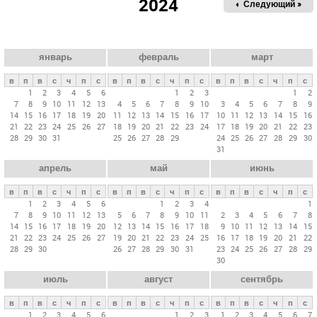
2024
« Пред.
Следующий »
а
в
н
ы
январь
февраль
март
е
в
п
в
с
ч
п
с
в
п
в
с
ч
п
с
в
п
в
с
ч
п
с
в
1
2
3
4
5
6
1
2
3
1
2
7
8
9
10
11
12
13
4
5
6
7
8
9
10
3
4
5
6
7
8
9
к
14
15
16
17
18
19
20
11
12
13
14
15
16
17
10
11
12
13
14
15
16
л
21
22
23
24
25
26
27
18
19
20
21
22
23
24
17
18
19
20
21
22
23
28
29
30
31
25
26
27
28
29
24
25
26
27
28
29
30
а
31
д
апрель
май
июнь
к
и
в
п
в
с
ч
п
с
в
п
в
с
ч
п
с
в
п
в
с
ч
п
с
1
2
3
4
5
6
1
2
3
4
1
7
8
9
10
11
12
13
5
6
7
8
9
10
11
2
3
4
5
6
7
8
14
15
16
17
18
19
20
12
13
14
15
16
17
18
9
10
11
12
13
14
15
21
22
23
24
25
26
27
19
20
21
22
23
24
25
16
17
18
19
20
21
22
28
29
30
26
27
28
29
30
31
23
24
25
26
27
28
29
30
июль
август
сентябрь
в
п
в
с
ч
п
с
в
п
в
с
ч
п
с
в
п
в
с
ч
п
с
1
2
3
4
5
6
1
2
3
1
2
3
4
5
6
7