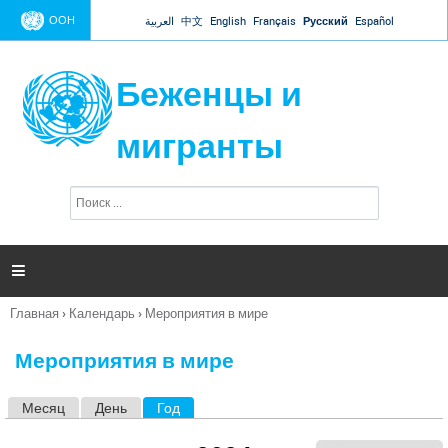
Jump to navigation
ООН
العربية
中文
English
Français
Русский
Español
Беженцы и
мигранты
П
Ф
о
о
и
р
с
к
м

а
п
Главная
›
Календарь
›
Мероприятия в мире
о
Вы
и
здесь
с
Мероприятия в мире
к
а
Месяц
День
Год
(активная вкладка)
Г
л