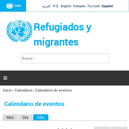
Jump to navigation
ONU
العربية
中文
English
Français
Русский
Español
Refugiados y
migrantes
B
F
u
o
s
r
c
a
m
r

u
l
Inicio
›
Calendario
›
Calendario de eventos
a
Se
r
encuentra
i
Calendario de eventos
usted
o
aquí
d
Mes
Día
Año
(solapa activa)
S
e
b
o