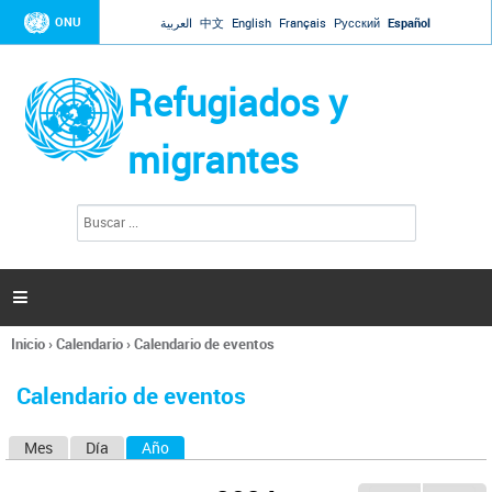
Jump to navigation
ONU
العربية
中文
English
Français
Русский
Español
Refugiados y
migrantes
B
F
u
o
s
r
c
a
m
r

u
l
Inicio
›
Calendario
›
Calendario de eventos
a
Se
r
encuentra
i
Calendario de eventos
usted
o
aquí
d
Mes
Día
Año
(solapa activa)
S
e
b
o