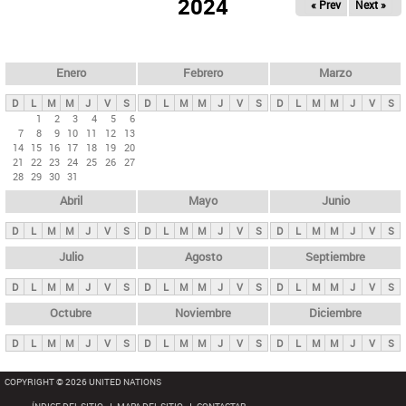
ú
2024
« Prev
Next »
l
s
a
q
p
u
e
a
Enero
Febrero
Marzo
d
s
a
D
L
M
M
J
V
S
D
L
M
M
J
V
S
D
L
M
M
J
V
S
p
1
2
3
4
5
6
7
8
9
10
11
12
13
r
14
15
16
17
18
19
20
i
21
22
23
24
25
26
27
28
29
30
31
n
Abril
Mayo
Junio
c
i
D
L
M
M
J
V
S
D
L
M
M
J
V
S
D
L
M
M
J
V
S
p
Julio
Agosto
Septiembre
a
D
L
M
M
J
V
S
D
L
M
M
J
V
S
D
L
M
M
J
V
S
l
e
Octubre
Noviembre
Diciembre
s
D
L
M
M
J
V
S
D
L
M
M
J
V
S
D
L
M
M
J
V
S
COPYRIGHT © 2026 UNITED NATIONS