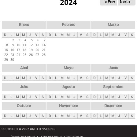
ú
2024
« Prev
Next »
l
s
a
q
p
u
e
a
Enero
Febrero
Marzo
d
s
a
D
L
M
M
J
V
S
D
L
M
M
J
V
S
D
L
M
M
J
V
S
p
1
2
3
4
5
6
7
8
9
10
11
12
13
14
r
15
16
17
18
19
20
21
i
22
23
24
25
26
27
28
29
30
n
Abril
Mayo
Junio
c
i
D
L
M
M
J
V
S
D
L
M
M
J
V
S
D
L
M
M
J
V
S
p
Julio
Agosto
Septiembre
a
D
L
M
M
J
V
S
D
L
M
M
J
V
S
D
L
M
M
J
V
S
l
e
Octubre
Noviembre
Diciembre
s
D
L
M
M
J
V
S
D
L
M
M
J
V
S
D
L
M
M
J
V
S
COPYRIGHT © 2026 UNITED NATIONS