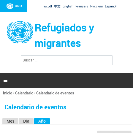
Jump to navigation
ONU
العربية
中文
English
Français
Русский
Español
Refugiados y
migrantes
B
F
u
o
s
r
c
a
m
r

u
l
Inicio
›
Calendario
›
Calendario de eventos
a
Se
r
encuentra
i
Calendario de eventos
usted
o
aquí
d
Mes
Día
Año
(solapa activa)
S
e
b
o