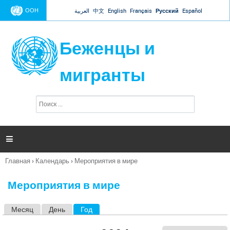
Jump to navigation
ООН
العربية
中文
English
Français
Русский
Español
Беженцы и
мигранты
П
Ф
о
о
и
р
с
к
м

а
п
Главная
›
Календарь
›
Мероприятия в мире
о
Вы
и
здесь
с
Мероприятия в мире
к
а
Месяц
День
Год
(активная вкладка)
Г
л