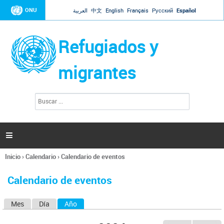
Jump to navigation
ONU
العربية
中文
English
Français
Русский
Español
Refugiados y
migrantes
B
F
u
o
s
r
c
a
m
r

u
l
Inicio
›
Calendario
›
Calendario de eventos
a
Se
r
encuentra
i
Calendario de eventos
usted
o
aquí
d
Mes
Día
Año
(solapa activa)
S
e
b
o