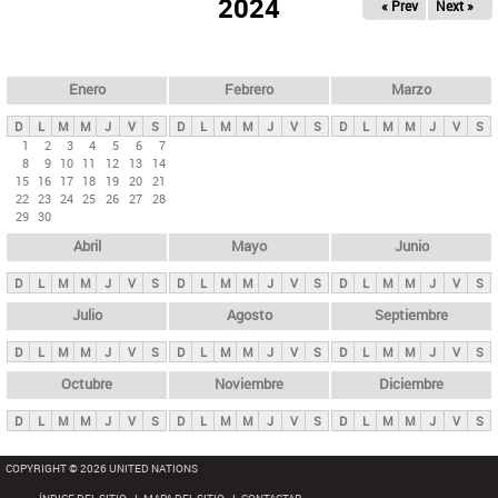
ú
2024
« Prev
Next »
l
s
a
q
p
u
e
a
Enero
Febrero
Marzo
d
s
a
D
L
M
M
J
V
S
D
L
M
M
J
V
S
D
L
M
M
J
V
S
p
1
2
3
4
5
6
7
8
9
10
11
12
13
14
r
15
16
17
18
19
20
21
i
22
23
24
25
26
27
28
29
30
n
Abril
Mayo
Junio
c
i
D
L
M
M
J
V
S
D
L
M
M
J
V
S
D
L
M
M
J
V
S
p
Julio
Agosto
Septiembre
a
D
L
M
M
J
V
S
D
L
M
M
J
V
S
D
L
M
M
J
V
S
l
e
Octubre
Noviembre
Diciembre
s
D
L
M
M
J
V
S
D
L
M
M
J
V
S
D
L
M
M
J
V
S
COPYRIGHT © 2026 UNITED NATIONS