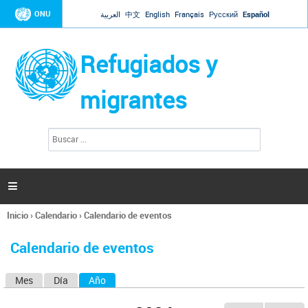
Jump to navigation
ONU
العربية
中文
English
Français
Русский
Español
Refugiados y
migrantes
B
F
u
o
s
r
c
a
m
r

u
l
Inicio
›
Calendario
›
Calendario de eventos
a
Se
r
encuentra
i
Calendario de eventos
usted
o
aquí
d
Mes
Día
Año
(solapa activa)
S
e
b
o