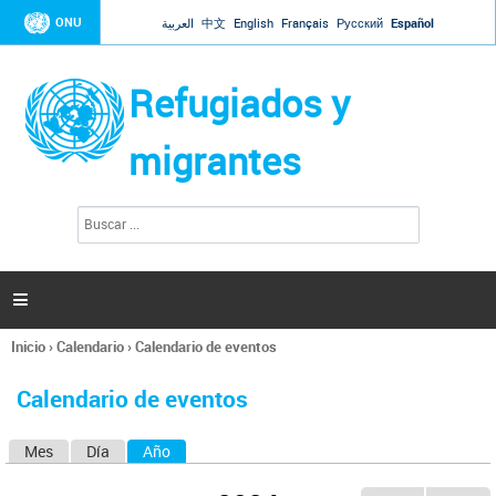
Jump to navigation
ONU
العربية
中文
English
Français
Русский
Español
Refugiados y
migrantes
B
F
u
o
s
r
c
a
m
r

u
l
Inicio
›
Calendario
›
Calendario de eventos
a
Se
r
encuentra
i
Calendario de eventos
usted
o
aquí
d
Mes
Día
Año
(solapa activa)
S
e
b
o