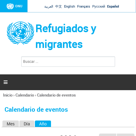
Jump to navigation
ONU
العربية
中文
English
Français
Русский
Español
Refugiados y
migrantes
B
F
u
o
s
r
c
a
m
r

u
l
Inicio
›
Calendario
›
Calendario de eventos
a
Se
r
encuentra
i
Calendario de eventos
usted
o
aquí
d
Mes
Día
Año
(solapa activa)
S
e
b
o