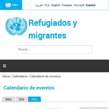
Jump to navigation
ONU
العربية
中文
English
Français
Русский
Español
Refugiados y
migrantes
B
F
u
o
s
r
c
a
m
r

u
l
Inicio
›
Calendario
›
Calendario de eventos
a
Se
r
encuentra
i
Calendario de eventos
usted
o
aquí
d
Mes
Día
Año
(solapa activa)
S
e
b
o