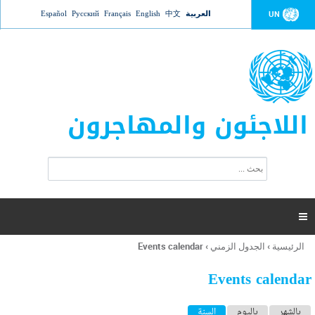
Jump to navigation
العربية
中文
English
Français
Русский
Español
UN
اللاجئون والمهاجرون
ا
ب
س
ح
ت
ث
م
ا

ر
ة
الرئيسية
›
الجدول الزمني
›
Events calendar
أنت
ا
هنا
ل
Events calendar
ب
ح
ا
بالشهر
باليوم
السنة
(علامة التبويب النشطة)
ث