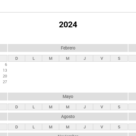
2024
Febrero
D
L
M
M
J
V
S
6
13
20
27
Mayo
D
L
M
M
J
V
S
Agosto
D
L
M
M
J
V
S