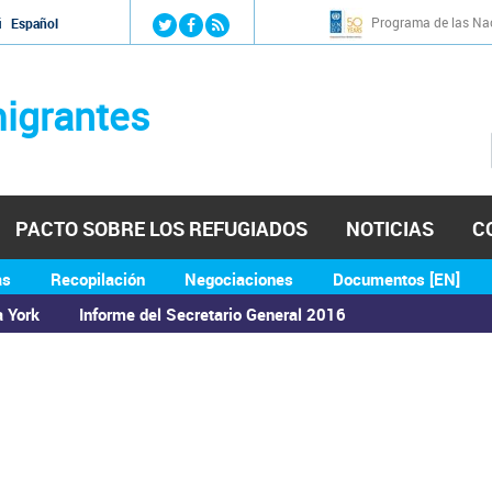
Jump to navigation
Programa de las Nac
й
Español
igrantes
PACTO SOBRE LOS REFUGIADOS
NOTICIAS
C
as
Recopilación
Negociaciones
Documentos [EN]
a York
Informe del Secretario General 2016