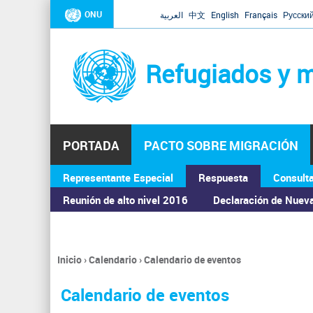
ONU
العربية
中文
English
Français
Русски
Refugiados y m
PORTADA
PACTO SOBRE MIGRACIÓN
Representante Especial
Respuesta
Consult
ASAMBLEA GENERAL
Reunión de alto nivel 2016
Declaración de Nuev
Inicio
›
Calendario
›
Calendario de eventos
Se
encuentra
Calendario de eventos
usted