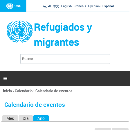
Jump to navigation
ONU
العربية
中文
English
Français
Русский
Español
Refugiados y
migrantes
B
F
u
o
s
r
c
a
m
r

u
l
Inicio
›
Calendario
›
Calendario de eventos
a
Se
r
encuentra
i
Calendario de eventos
usted
o
aquí
d
Mes
Día
Año
(solapa activa)
S
e
b
o