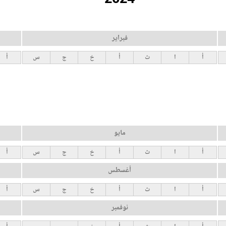
فبراير
أ
ا
ث
أ
خ
ج
س
أ
مايو
أ
ا
ث
أ
خ
ج
س
أ
أغسطس
أ
ا
ث
أ
خ
ج
س
أ
نوفمبر