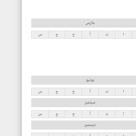
مارس
ا
ث
أ
خ
ج
س
يونيو
ا
ث
أ
خ
ج
س
سبتمبر
ا
ث
أ
خ
ج
س
ديسمبر