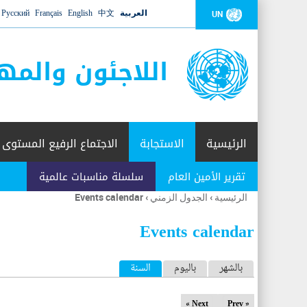
العربية
中文
English
Français
Русский
UN
اللاجئون والمه
الرئيسية
الاستجابة
الاجتماع الرفيع المستوى
تقرير الأمين العام
سلسلة مناسبات عالمية
الرئيسية
›
الجدول الزمني
›
Events calendar
أنت
هنا
Events calendar
ا
بالشهر
باليوم
السنة
(علامة التبويب النشطة)
ل
Next »
« Prev