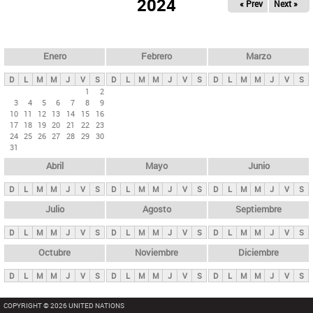
ú
2024
« Prev
Next »
l
s
a
q
p
u
e
a
Enero
Febrero
Marzo
d
s
a
D
L
M
M
J
V
S
D
L
M
M
J
V
S
D
L
M
M
J
V
S
p
1
2
3
4
5
6
7
8
9
r
10
11
12
13
14
15
16
i
17
18
19
20
21
22
23
24
25
26
27
28
29
30
n
31
c
Abril
Mayo
Junio
i
p
D
L
M
M
J
V
S
D
L
M
M
J
V
S
D
L
M
M
J
V
S
a
Julio
Agosto
Septiembre
l
D
L
M
M
J
V
S
D
L
M
M
J
V
S
D
L
M
M
J
V
S
e
Octubre
Noviembre
Diciembre
s
D
L
M
M
J
V
S
D
L
M
M
J
V
S
D
L
M
M
J
V
S
COPYRIGHT © 2026 UNITED NATIONS