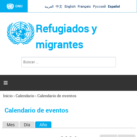
Jump to navigation
ONU
العربية
中文
English
Français
Русский
Español
Refugiados y
migrantes
B
F
u
o
s
r
c
a
m
r

u
l
Inicio
›
Calendario
›
Calendario de eventos
a
Se
r
encuentra
i
Calendario de eventos
usted
o
aquí
d
Mes
Día
Año
(solapa activa)
S
e
b
o