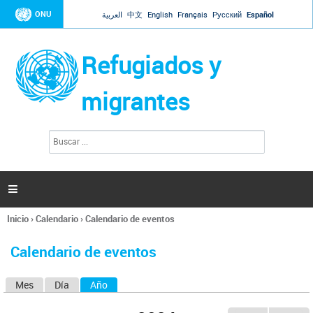
Jump to navigation
ONU
العربية
中文
English
Français
Русский
Español
Refugiados y
migrantes
B
F
u
o
s
r
c
a
m
r

u
l
Inicio
›
Calendario
›
Calendario de eventos
a
Se
r
encuentra
i
Calendario de eventos
usted
o
aquí
d
Mes
Día
Año
(solapa activa)
S
e
b
o