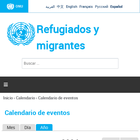
Jump to navigation
ONU
العربية
中文
English
Français
Русский
Español
Refugiados y
migrantes
B
F
u
o
s
r
c
a
m
r

u
l
Inicio
›
Calendario
›
Calendario de eventos
a
Se
r
encuentra
i
Calendario de eventos
usted
o
aquí
d
Mes
Día
Año
(solapa activa)
S
e
b
o