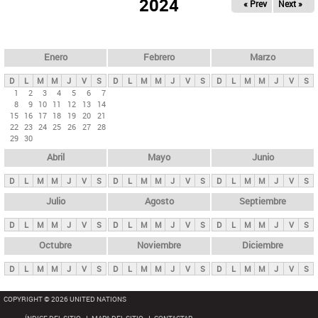
ú
2024
« Prev
Next »
l
s
a
q
p
u
e
a
Enero
Febrero
Marzo
d
s
a
D
L
M
M
J
V
S
D
L
M
M
J
V
S
D
L
M
M
J
V
S
p
1
2
3
4
5
6
7
8
9
10
11
12
13
14
r
15
16
17
18
19
20
21
i
22
23
24
25
26
27
28
29
30
n
Abril
Mayo
Junio
c
i
D
L
M
M
J
V
S
D
L
M
M
J
V
S
D
L
M
M
J
V
S
p
Julio
Agosto
Septiembre
a
D
L
M
M
J
V
S
D
L
M
M
J
V
S
D
L
M
M
J
V
S
l
e
Octubre
Noviembre
Diciembre
s
D
L
M
M
J
V
S
D
L
M
M
J
V
S
D
L
M
M
J
V
S
COPYRIGHT © 2026 UNITED NATIONS