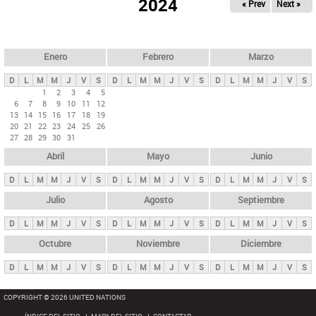
ú
2024
« Prev
Next »
l
s
a
q
p
u
e
a
Enero
Febrero
Marzo
d
s
a
D
L
M
M
J
V
S
D
L
M
M
J
V
S
D
L
M
M
J
V
S
p
1
2
3
4
5
6
7
8
9
10
11
12
r
13
14
15
16
17
18
19
i
20
21
22
23
24
25
26
27
28
29
30
31
n
Abril
Mayo
Junio
c
i
D
L
M
M
J
V
S
D
L
M
M
J
V
S
D
L
M
M
J
V
S
p
Julio
Agosto
Septiembre
a
D
L
M
M
J
V
S
D
L
M
M
J
V
S
D
L
M
M
J
V
S
l
e
Octubre
Noviembre
Diciembre
s
D
L
M
M
J
V
S
D
L
M
M
J
V
S
D
L
M
M
J
V
S
COPYRIGHT © 2026 UNITED NATIONS