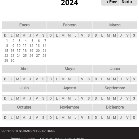
ú
2024
« Prev
Next »
l
s
a
q
p
u
e
a
Enero
Febrero
Marzo
d
s
a
D
L
M
M
J
V
S
D
L
M
M
J
V
S
D
L
M
M
J
V
S
p
1
2
3
4
5
6
7
8
9
10
11
12
13
14
r
15
16
17
18
19
20
21
i
22
23
24
25
26
27
28
29
30
n
Abril
Mayo
Junio
c
i
D
L
M
M
J
V
S
D
L
M
M
J
V
S
D
L
M
M
J
V
S
p
Julio
Agosto
Septiembre
a
D
L
M
M
J
V
S
D
L
M
M
J
V
S
D
L
M
M
J
V
S
l
e
Octubre
Noviembre
Diciembre
s
D
L
M
M
J
V
S
D
L
M
M
J
V
S
D
L
M
M
J
V
S
COPYRIGHT © 2026 UNITED NATIONS