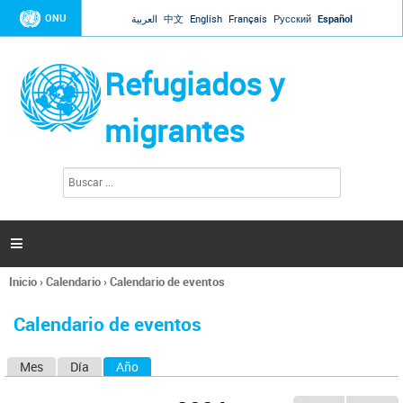
Jump to navigation
ONU
العربية
中文
English
Français
Русский
Español
Refugiados y
migrantes
B
F
u
o
s
r
c
a
m
r

u
l
Inicio
›
Calendario
›
Calendario de eventos
a
Se
r
encuentra
i
Calendario de eventos
usted
o
aquí
d
Mes
Día
Año
(solapa activa)
S
e
b
o