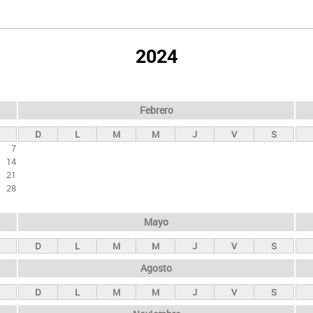
2024
Febrero
D
L
M
M
J
V
S
7
14
21
28
Mayo
D
L
M
M
J
V
S
Agosto
D
L
M
M
J
V
S