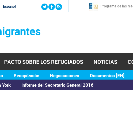
Jump to navigation
Programa de las Nac
й
Español
igrantes
PACTO SOBRE LOS REFUGIADOS
NOTICIAS
C
as
Recopilación
Negociaciones
Documentos [EN]
a York
Informe del Secretario General 2016