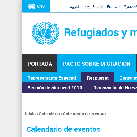
ONU
العربية
中文
English
Français
Русски
Refugiados y m
PORTADA
PACTO SOBRE MIGRACIÓN
Representante Especial
Respuesta
Consult
ASAMBLEA GENERAL
Reunión de alto nivel 2016
Declaración de Nuev
Inicio
›
Calendario
›
Calendario de eventos
Se
encuentra
Calendario de eventos
usted