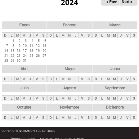
ú
2024
« Prev
Next »
l
s
a
q
p
u
e
a
Enero
Febrero
Marzo
d
s
a
D
L
M
M
J
V
S
D
L
M
M
J
V
S
D
L
M
M
J
V
S
p
1
2
3
4
5
6
7
8
9
10
11
12
13
r
14
15
16
17
18
19
20
i
21
22
23
24
25
26
27
28
29
30
31
n
Abril
Mayo
Junio
c
i
D
L
M
M
J
V
S
D
L
M
M
J
V
S
D
L
M
M
J
V
S
p
Julio
Agosto
Septiembre
a
D
L
M
M
J
V
S
D
L
M
M
J
V
S
D
L
M
M
J
V
S
l
e
Octubre
Noviembre
Diciembre
s
D
L
M
M
J
V
S
D
L
M
M
J
V
S
D
L
M
M
J
V
S
COPYRIGHT © 2026 UNITED NATIONS