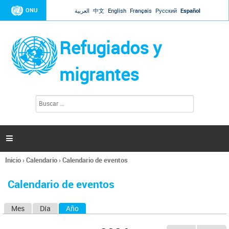
Jump to navigation
ONU
العربية
中文
English
Français
Русский
Español
Refugiados y
migrantes
B
F
u
o
s
r
c
a
m
r

u
l
Inicio
›
Calendario
›
Calendario de eventos
a
Se
r
encuentra
i
Calendario de eventos
usted
o
aquí
d
Mes
Día
Año
(solapa activa)
S
e
b
o