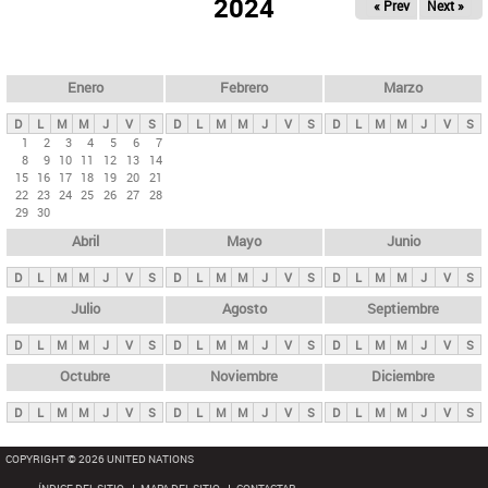
ú
2024
« Prev
Next »
l
s
a
q
p
u
e
a
Enero
Febrero
Marzo
d
s
a
D
L
M
M
J
V
S
D
L
M
M
J
V
S
D
L
M
M
J
V
S
p
1
2
3
4
5
6
7
8
9
10
11
12
13
14
r
15
16
17
18
19
20
21
i
22
23
24
25
26
27
28
29
30
n
Abril
Mayo
Junio
c
i
D
L
M
M
J
V
S
D
L
M
M
J
V
S
D
L
M
M
J
V
S
p
Julio
Agosto
Septiembre
a
D
L
M
M
J
V
S
D
L
M
M
J
V
S
D
L
M
M
J
V
S
l
e
Octubre
Noviembre
Diciembre
s
D
L
M
M
J
V
S
D
L
M
M
J
V
S
D
L
M
M
J
V
S
COPYRIGHT © 2026 UNITED NATIONS