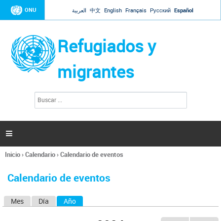
Jump to navigation
ONU
العربية
中文
English
Français
Русский
Español
Refugiados y
migrantes
B
F
u
o
s
r
c
a
m
r

u
l
Inicio
›
Calendario
›
Calendario de eventos
a
Se
r
encuentra
i
Calendario de eventos
usted
o
aquí
d
Mes
Día
Año
(solapa activa)
S
e
b
o